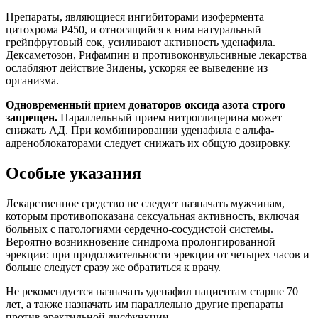
Препараты, являющиеся ингибиторами изофермента
цитохрома P450, и относящийся к ним натуральный
грейпфрутовый сок, усиливают активность уденафила.
Дексаметозон, Рифампин и противоконвульсивные лекарства
ослабляют действие Зидены, ускоряя ее выведение из
организма.
Одновременный прием донаторов оксида азота строго
запрещен.
Параллельный прием нитроглицерина может
снижать АД. При комбинировании уденафила с альфа-
адреноблокаторами следует снижать их общую дозировку.
Особые указания
Лекарственное средство не следует назначать мужчинам,
которым противопоказана сексуальная активность, включая
больных с патологиями сердечно-сосудистой системы.
Вероятно возникновение синдрома пролонгированной
эрекции: при продолжительности эрекции от четырех часов и
больше следует сразу же обратиться к врачу.
Не рекомендуется назначать уденафил пациентам старше 70
лет, а также назначать им параллельно другие препараты
против эректильной дисфункции.