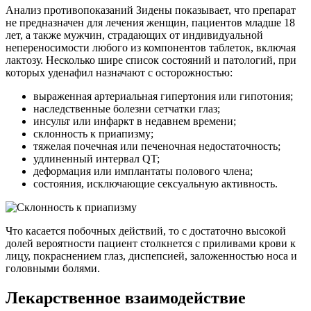
Анализ противопоказаний Зидены показывает, что препарат
не предназначен для лечения женщин, пациентов младше 18
лет, а также мужчин, страдающих от индивидуальной
непереносимости любого из компонентов таблеток, включая
лактозу. Несколько шире список состояний и патологий, при
которых уденафил назначают с осторожностью:
выраженная артериальная гипертония или гипотония;
наследственные болезни сетчатки глаз;
инсульт или инфаркт в недавнем времени;
склонность к приапизму;
тяжелая почечная или печеночная недостаточность;
удлиненный интервал QT;
деформация или имплантаты полового члена;
состояния, исключающие сексуальную активность.
Что касается побочных действий, то с достаточно высокой
долей вероятности пациент столкнется с приливами крови к
лицу, покраснением глаз, диспепсией, заложенностью носа и
головными болями.
Лекарственное взаимодействие