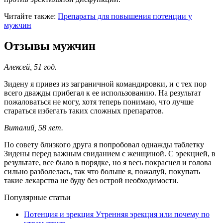
Читайте также:
Препараты для повышения потенции у
мужчин
Отзывы мужчин
Алексей, 51 год.
Зидену я привез из заграничной командировки, и с тех пор
всего дважды прибегал к ее использованию. На результат
пожаловаться не могу, хотя теперь понимаю, что лучше
стараться избегать таких сложных препаратов.
Виталий, 58 лет.
По совету близкого друга я попробовал однажды таблетку
Зидены перед важным свиданием с женщиной. С эрекцией, в
результате, все было в порядке, но я весь покраснел и голова
сильно разболелась, так что больше я, пожалуй, покупать
такие лекарства не буду без острой необходимости.
Популярные статьи
Потенция и эрекция
Утренняя эрекция или почему по