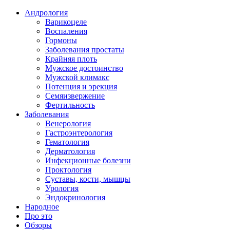
Андрология
Варикоцеле
Воспаления
Гормоны
Заболевания простаты
Крайняя плоть
Мужское достоинство
Мужской климакс
Потенция и эрекция
Семяизвержение
Фертильность
Заболевания
Венерология
Гастроэнтерология
Гематология
Дерматология
Инфекционные болезни
Проктология
Суставы, кости, мышцы
Урология
Эндокринология
Народное
Про это
Обзоры