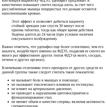
Ингибируя выработку ФДЭ5, уденафил продлевает и
качественно повышает синтез оксида азота, за счет чего
расслабленные мышцы пещеристых тел дольше остаются
наполненными кровью.
Этот эффект и позволяет добиться пациенту
стойкой эрекции уже спустя 30 минут после
приема таблетки, тогда как общее время действия
Зидены длится до 24 часов (при условии наличия
сексуального возбуждения).
Важно отметить, что уденафил еще более селективно, чем его
аналоги, воздействует именно на ФДЭ5, подавляя ее синтез во
много раз эффективнее других типов ФДЭ (в мозге, сосудах,
печени и других органах).
Ключевыми отличиями этого препарата от других средств из
данной группы также следует считать такие показатели:
не вызывает боли в мышцах и пояснице;
не оказывает токсического влияния на тестикулы;
не влияет на артериальное давление;
не приводит к нарушениям цветовосприятия и
функционирование глаз;
не меняет объем и качество спермы, включая активность
сперматозоидов.