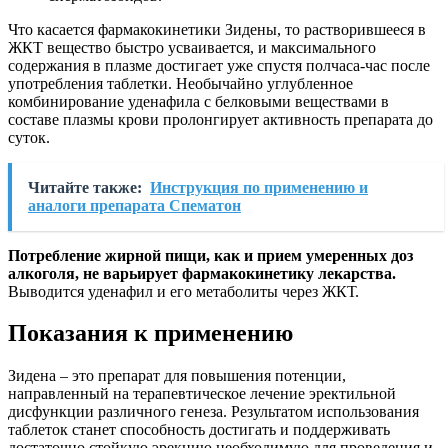
Что касается фармакокинетики Зидены, то растворившееся в
ЖКТ вещество быстро усваивается, и максимального
содержания в плазме достигает уже спустя полчаса-час после
употребления таблетки. Необычайно углубленное
комбинирование уденафила с белковыми веществами в
составе плазмы крови пролонгирует активность препарата до
суток.
Читайте также:
Инструкция по применению и
аналоги препарата Спематон
Потребление жирной пищи, как и прием умеренных доз
алкоголя, не варьирует фармакокинетику лекарства.
Выводится уденафил и его метаболиты через ЖКТ.
Показания к применению
Зидена – это препарат для повышения потенции,
направленный на терапевтическое лечение эректильной
дисфункции различного генеза. Результатом использования
таблеток станет способность достигать и поддерживать
достаточно стойкую эрекцию необходимую для проведения и