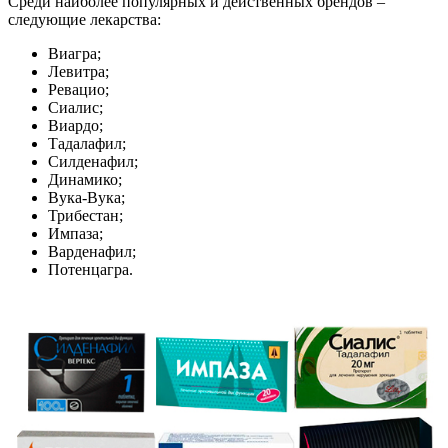
Среди наиболее популярных и действенных брендов –
следующие лекарства:
Виагра;
Левитра;
Ревацио;
Сиалис;
Виардо;
Тадалафил;
Силденафил;
Динамико;
Вука-Вука;
Трибестан;
Импаза;
Варденафил;
Потенцагра.