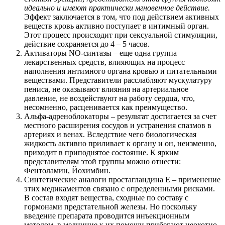
идеально и имеют практически мгновенное действие.
Эффект заключается в том, что под действием активных
веществ кровь активно поступает в интимный орган.
Этот процесс происходит при сексуальной стимуляции,
действие сохраняется до 4 – 5 часов.
Активаторы NO-синтазы – еще одна группа
лекарственных средств, влияющих на процесс
наполнения интимного органа кровью и питательными
веществами. Представители расслабляют мускулатуру
пениса, не оказывают влияния на артериальное
давление, не воздействуют на работу сердца, что,
несомненно, расценивается как преимущество.
Альфа-адреноблокаторы – результат достигается за счет
местного расширения сосудов и устранения спазмов в
артериях и венах. Вследствие чего биологическая
жидкость активно приливает к органу и он, неизменно,
приходит в приподнятое состояние. К ярким
представителям этой группы можно отнести:
Фентоламин, Йохимбин.
Синтетические аналоги простагландина Е – применение
этих медикаментов связано с определенными рисками.
В состав входят вещества, сходные по составу с
гормонами предстательной железы. Но поскольку
введение препарата проводится инъекционным
методом, в медицине к их помощи прибегают неохотно.