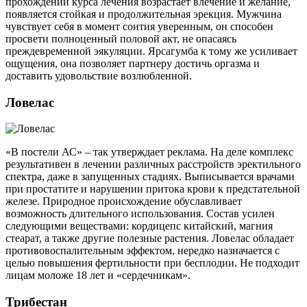
прохождении курса лечения возрастает влечение и желание,
появляется стойкая и продолжительная эрекция. Мужчина
чувствует себя в момент соития уверенным, он способен
просвети полноценный половой акт, не опасаясь
преждевременной эякуляции. Ярсагумба к тому же усиливает
ощущения, она позволяет партнеру достичь оргазма и
доставить удовольствие возлюбленной.
Ловелас
«В постели АС» – так утверждает реклама. На деле комплекс
результативен в лечении различных расстройств эректильного
спектра, даже в запущенных стадиях. Выписывается врачами
при простатите и нарушении притока крови к предстательной
железе. Природное происхождение обуславливает
возможность длительного использования. Состав усилен
следующими веществами: кордицепс китайский, магния
стеарат, а также другие полезные растения. Ловелас обладает
противовоспалительным эффектом, нередко назначается с
целью повышения фертильности при бесплодии. Не подходит
лицам моложе 18 лет и «сердечникам».
Трибестан