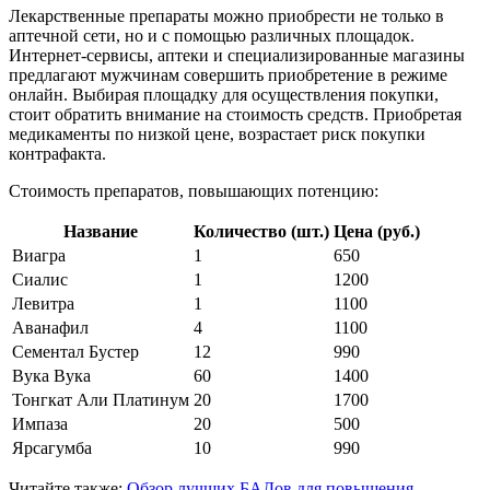
Лекарственные препараты можно приобрести не только в
аптечной сети, но и с помощью различных площадок.
Интернет-сервисы, аптеки и специализированные магазины
предлагают мужчинам совершить приобретение в режиме
онлайн. Выбирая площадку для осуществления покупки,
стоит обратить внимание на стоимость средств. Приобретая
медикаменты по низкой цене, возрастает риск покупки
контрафакта.
Стоимость препаратов, повышающих потенцию:
Название
Количество (шт.)
Цена (руб.)
Виагра
1
650
Сиалис
1
1200
Левитра
1
1100
Аванафил
4
1100
Сементал Бустер
12
990
Вука Вука
60
1400
Тонгкат Али Платинум
20
1700
Импаза
20
500
Ярсагумба
10
990
Читайте также:
Обзор лучших БАДов для повышения