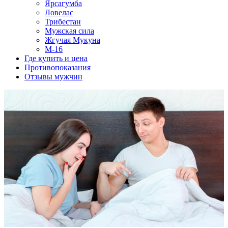
Ярсагумба
Ловелас
Трибестан
Мужская сила
Жгучая Мукуна
M-16
Где купить и цена
Противопоказания
Отзывы мужчин