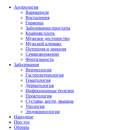
Андрология
Варикоцеле
Воспаления
Гормоны
Заболевания простаты
Крайняя плоть
Мужское достоинство
Мужской климакс
Потенция и эрекция
Семяизвержение
Фертильность
Заболевания
Венерология
Гастроэнтерология
Гематология
Дерматология
Инфекционные болезни
Проктология
Суставы, кости, мышцы
Урология
Эндокринология
Народное
Про это
Обзоры