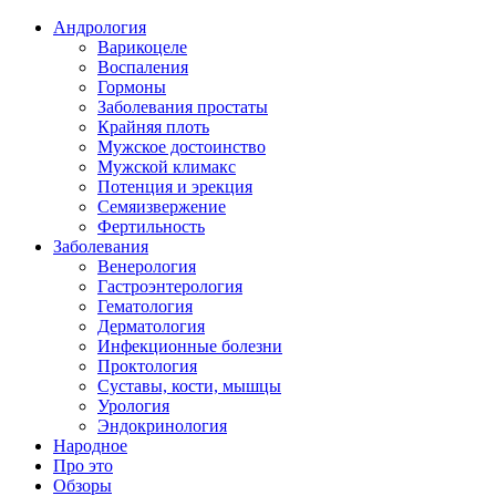
Андрология
Варикоцеле
Воспаления
Гормоны
Заболевания простаты
Крайняя плоть
Мужское достоинство
Мужской климакс
Потенция и эрекция
Семяизвержение
Фертильность
Заболевания
Венерология
Гастроэнтерология
Гематология
Дерматология
Инфекционные болезни
Проктология
Суставы, кости, мышцы
Урология
Эндокринология
Народное
Про это
Обзоры