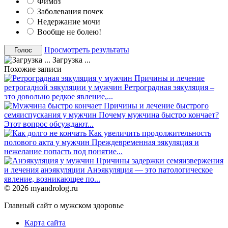
Фимоз
Заболевания почек
Недержание мочи
Вообще не болею!
Просмотреть результаты
Загрузка ...
Похожие записи
Причины и лечение
ретрогадной эякуляции у мужчин
Ретроградная эякуляция –
это довольно редкое явление,...
Причины и лечение быстрого
семяиспускания у мужчин
Почему мужчина быстро кончает?
Этот вопрос обсуждают...
Как увеличить продолжительность
полового акта у мужчин
Преждевременная эякуляция и
нежелание попасть под понятие...
Причины задержки семяизвержения
и лечения анэякуляции
Анэякуляция — это патологическое
явление, возникающее по...
© 2026 myandrolog.ru
Главный сайт о мужском здоровье
Карта сайта