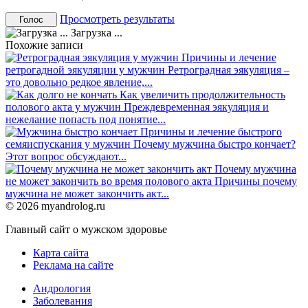
Просмотреть результаты
Загрузка ...
Похожие записи
Причины и лечение
ретрогадной эякуляции у мужчин
Ретроградная эякуляция –
это довольно редкое явление,...
Как увеличить продолжительность
полового акта у мужчин
Преждевременная эякуляция и
нежелание попасть под понятие...
Причины и лечение быстрого
семяиспускания у мужчин
Почему мужчина быстро кончает?
Этот вопрос обсуждают...
Почему мужчина
не может закончить во время полового акта
Причины почему
мужчина не может закончить акт...
© 2026 myandrolog.ru
Главный сайт о мужском здоровье
Карта сайта
Реклама на сайте
Андрология
Заболевания