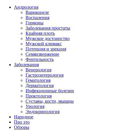
Андрология
Варикоцеле
Воспаления
Гормоны
Заболевания простаты
Крайняя плоть
Мужское достоинство
Мужской климакс
Потенция и эрекция
Семяизвержение
Фертильность
Заболевания
Венерология
Гастроэнтерология
Гематология
Дерматология
Инфекционные болезни
Проктология
Суставы, кости, мышцы
Урология
Эндокринология
Народное
Про это
Обзоры