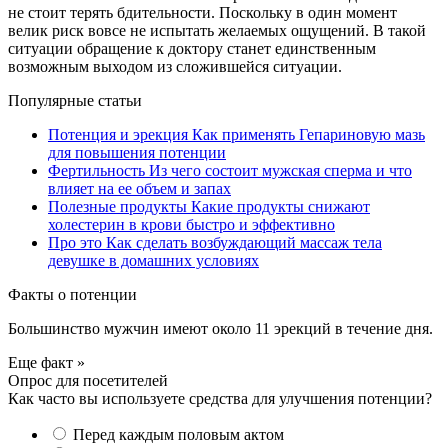
не стоит терять бдительности. Поскольку в один момент
велик риск вовсе не испытать желаемых ощущений. В такой
ситуации обращение к доктору станет единственным
возможным выходом из сложившейся ситуации.
Популярные статьи
Потенция и эрекция
Как применять Гепариновую мазь
для повышения потенции
Фертильность
Из чего состоит мужская сперма и что
влияет на ее объем и запах
Полезные продукты
Какие продукты снижают
холестерин в крови быстро и эффективно
Про это
Как сделать возбуждающий массаж тела
девушке в домашних условиях
Факты о потенции
Большинство мужчин имеют около 11 эрекций в течение дня.
Еще факт »
Опрос для посетителей
Как часто вы используете средства для улучшения потенции?
Перед каждым половым актом