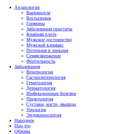
Андрология
Варикоцеле
Воспаления
Гормоны
Заболевания простаты
Крайняя плоть
Мужское достоинство
Мужской климакс
Потенция и эрекция
Семяизвержение
Фертильность
Заболевания
Венерология
Гастроэнтерология
Гематология
Дерматология
Инфекционные болезни
Проктология
Суставы, кости, мышцы
Урология
Эндокринология
Народное
Про это
Обзоры