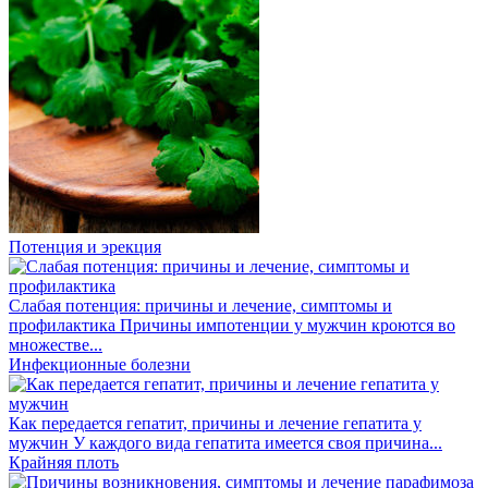
Потенция и эрекция
Слабая потенция: причины и лечение, симптомы и
профилактика
Причины импотенции у мужчин кроются во
множестве...
Инфекционные болезни
Как передается гепатит, причины и лечение гепатита у
мужчин
У каждого вида гепатита имеется своя причина...
Крайняя плоть