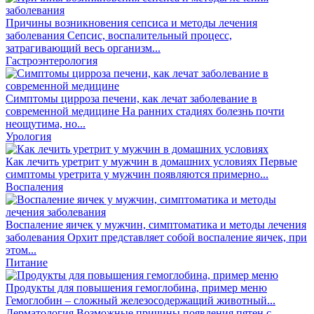
Причины возникновения сепсиса и методы лечения
заболевания
Сепсис, воспалительный процесс,
затрагивающий весь организм...
Гастроэнтерология
Симптомы цирроза печени, как лечат заболевание в
современной медицине
На ранних стадиях болезнь почти
неощутима, но...
Урология
Как лечить уретрит у мужчин в домашних условиях
Первые
симптомы уретрита у мужчин появляются примерно...
Воспаления
Воспаление яичек у мужчин, симптоматика и методы лечения
заболевания
Орхит представляет собой воспаление яичек, при
этом...
Питание
Продукты для повышения гемоглобина, пример меню
Гемоглобин – сложный железосодержащий животный...
Дерматология
Возможные причины появления пятен с