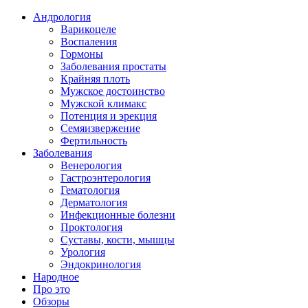
Андрология
Варикоцеле
Воспаления
Гормоны
Заболевания простаты
Крайняя плоть
Мужское достоинство
Мужской климакс
Потенция и эрекция
Семяизвержение
Фертильность
Заболевания
Венерология
Гастроэнтерология
Гематология
Дерматология
Инфекционные болезни
Проктология
Суставы, кости, мышцы
Урология
Эндокринология
Народное
Про это
Обзоры