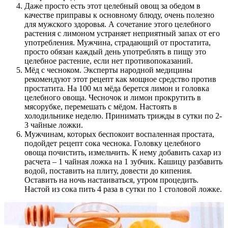
Даже просто есть этот целебный овощ за обедом в
качестве приправы к основному блюду, очень полезно
для мужского здоровья. А сочетание этого целебного
растения с лимоном устраняет неприятный запах от его
употребления. Мужчина, страдающий от простатита,
просто обязан каждый день употреблять в пищу это
целебное растение, если нет противопоказаний.
Мёд с чесноком. Эксперты народной медицины
рекомендуют этот рецепт как мощное средство против
простатита. На 100 мл мёда берется лимон и головка
целебного овоща. Чесночок и лимон прокрутить в
мясорубке, перемешать с мёдом. Настоять в
холодильнике неделю. Принимать трижды в сутки по 2-
3 чайные ложки.
Мужчинам, которых беспокоит воспаленная простата,
подойдет рецепт сока чеснока. Головку целебного
овоща почистить, измельчить. К нему добавить сахар из
расчета – 1 чайная ложка на 1 зубчик. Кашицу разбавить
водой, поставить на плиту, довести до кипения.
Оставить на ночь настаиваться, утром процедить.
Настой из сока пить 4 раза в сутки по 1 столовой ложке.