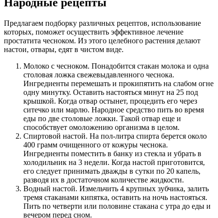
Народные рецепты
Предлагаем подборку различных рецептов, использование
которых, поможет осуществить эффективное лечение
простатита чесноком. Из этого целебного растения делают
настои, отвары, едят в чистом виде.
Молоко с чесноком. Понадобится стакан молока и одна
столовая ложка свежевыдавленного чеснока.
Ингредиенты перемешать и прокипятить на слабом огне
одну минутку. Оставить настояться минут на 25 под
крышкой. Когда отвар остынет, процедить его через
ситечко или марлю. Народное средство пить во время
еды по две столовые ложки. Такой отвар еще и
способствует омоложению организма в целом.
Спиртовой настой. На пол-литра спирта берется около
400 грамм очищенного от кожуры чеснока.
Ингредиенты поместить в банку из стекла и убрать в
холодильник на 3 недели. Когда настой приготовится,
его следует принимать дважды в сутки по 20 капель,
разводя их в достаточном количестве жидкости.
Водный настой. Измельчить 4 крупных зубчика, залить
тремя стаканами кипятка, оставить на ночь настояться.
Пить по четверти или половине стакана с утра до еды и
вечером перед сном.